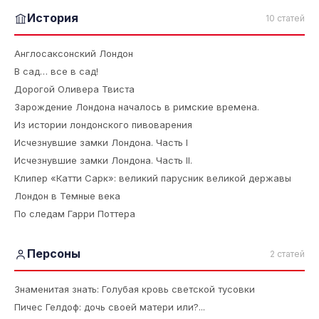
История
10 статей
Англосаксонский Лондон
В сад… все в сад!
Дорогой Оливера Твиста
Зарождение Лондона началось в римские времена.
Из истории лондонского пивоварения
Исчезнувшие замки Лондона. Часть I
Исчезнувшие замки Лондона. Часть II.
Клипер «Катти Сарк»: великий парусник великой державы
Лондон в Темные века
По следам Гарри Поттера
Персоны
2 статей
Знаменитая знать: Голубая кровь светской тусовки
Пичес Гелдоф: дочь своей матери или?...