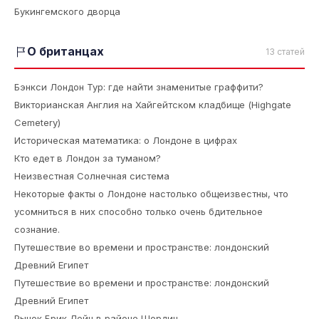
Букингемского дворца
О британцах
13 статей
Бэнкси Лондон Тур: где найти знаменитые граффити?
Викторианская Англия на Хайгейтском кладбище (Highgate
Cemetery)
Историческая математика: о Лондоне в цифрах
Кто едет в Лондон за туманом?
Неизвестная Солнечная система
Некоторые факты о Лондоне настолько общеизвестны, что
усомниться в них способно только очень бдительное
сознание.
Путешествие во времени и пространстве: лондонский
Древний Египет
Путешествие во времени и пространстве: лондонский
Древний Египет
Рынок Брик Лейн в районе Шордич