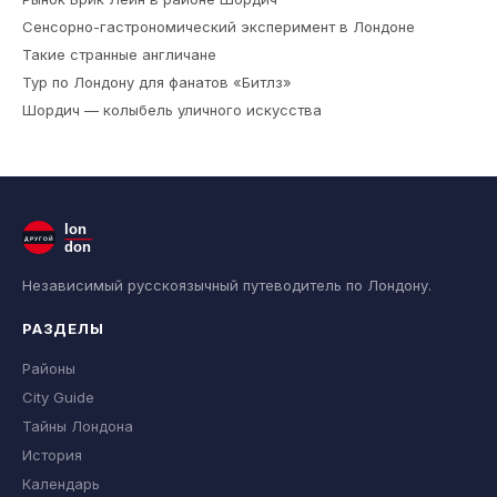
Сенсорно-гастрономический эксперимент в Лондоне
Такие странные англичане
Тур по Лондону для фанатов «Битлз»
Шордич — колыбель уличного искусства
lon
ДРУГОЙ
don
Независимый русскоязычный путеводитель по Лондону.
РАЗДЕЛЫ
Районы
City Guide
Тайны Лондона
История
Календарь