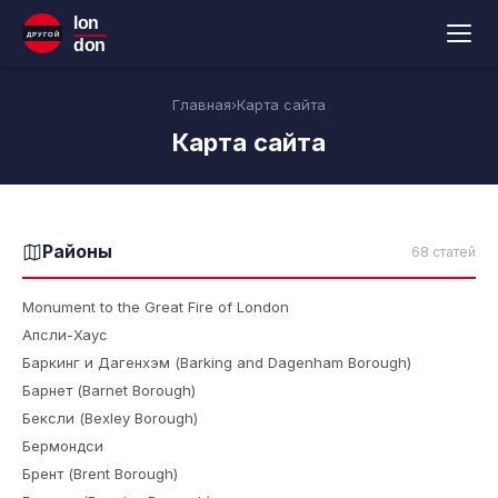
lon
ДРУГОЙ
don
Главная
›
Карта сайта
Карта сайта
Районы
68 статей
Monument to the Great Fire of London
Апсли-Хаус
Баркинг и Дагенхэм (Barking and Dagenham Borough)
Барнет (Barnet Borough)
Бексли (Bexley Borough)
Бермондси
Брент (Brent Borough)