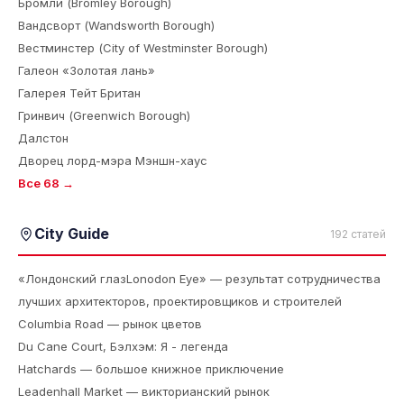
Бромли (Bromley Borough)
Вандсворт (Wandsworth Borough)
Вестминстер (City of Westminster Borough)
Галеон «Золотая лань»
Галерея Тейт Британ
Гринвич (Greenwich Borough)
Далстон
Дворец лорд-мэра Мэншн-хаус
Все 68 →
City Guide
192 статей
«Лондонский глазLonodon Eye» — результат сотрудничества
лучших архитекторов, проектировщиков и строителей
Columbia Road — рынок цветов
Du Cane Court, Бэлхэм: Я - легенда
Hatchards — большое книжное приключение
Leadenhall Market — викторианский рынок