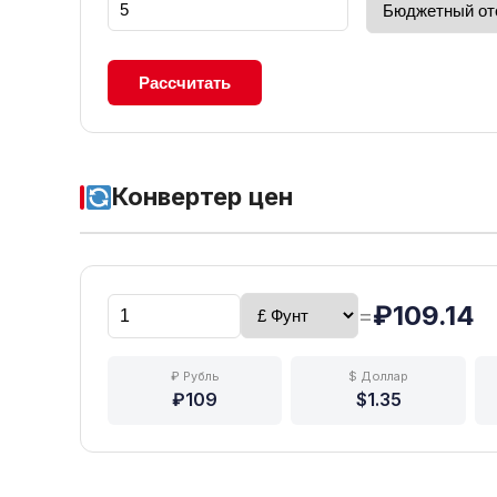
Рассчитать
Конвертер цен
₽109.14
=
₽ Рубль
$ Доллар
₽109
$1.35