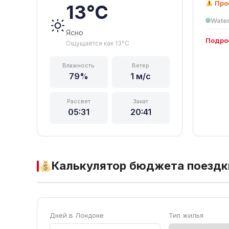
Проб
13°C
Water
Ясно
Подро
Ощущается как 13°C
Влажность
Ветер
79%
1 м/с
Рассвет
Закат
05:31
20:41
Калькулятор бюджета поездк
Дней в Лондоне
Тип жилья