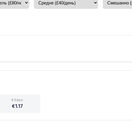
€ Евро
€1.17