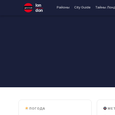
lon
Районы
City Guide
Тайны Лон
ДРУГОЙ
don
ПОГОДА
МЕ