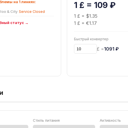
лемы на 1 линиях:
1 £ = 109 ₽
loo & City
Service Closed
1 £ = $1.35
бный статус →
1 £ = €1.17
Быстрый конвертер
£ =
1091 ₽
и
Стиль питания
Активность