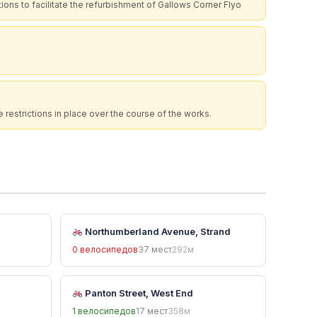
tions to facilitate the refurbishment of Gallows Corner Flyo
 restrictions in place over the course of the works.
Northumberland Avenue, Strand
0 велосипедов
37 мест
292м
Panton Street, West End
1 велосипедов
17 мест
358м