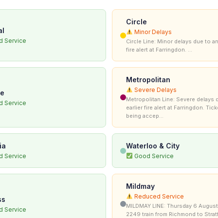
Circle
al
Minor Delays
 Service
Circle Line: Minor delays due to an
fire alert at Farringdon. ...
Metropolitan
Severe Delays
ee
Metropolitan Line: Severe delays 
 Service
earlier fire alert at Farringdon. Tic
being accep...
ia
Waterloo & City
 Service
Good Service
Mildmay
Reduced Service
ss
MILDMAY LINE: Thursday 6 August
 Service
2249 train from Richmond to Stratf