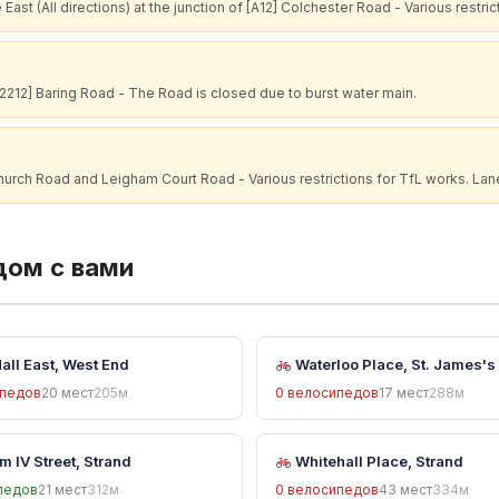
st (All directions) at the junction of [A12] Colchester Road - Various restric
[A2212] Baring Road - The Road is closed due to burst water main.
hurch Road and Leigham Court Road - Various restrictions for TfL works. Lane
дом с вами
all East, West End
Waterloo Place, St. James's
ипедов
20 мест
205м
0 велосипедов
17 мест
288м
m IV Street, Strand
Whitehall Place, Strand
педов
21 мест
312м
0 велосипедов
43 мест
334м