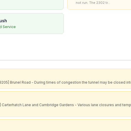
not run. The 2302 tr...
ush
 Service
 [B205] Brunel Road - During times of congestion the tunnel may be closed int
 Carterhatch Lane and Cambridge Gardens - Various lane closures and tempor