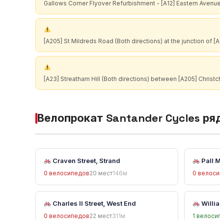
Gallows Corner Flyover Refurbishment - [A12] Eastern Avenue Ea
[A205] St Mildreds Road (Both directions) at the junction of 
[A23] Streatham Hill (Both directions) between [A205] Christc
Велопрокат Santander Cycles ря
Craven Street, Strand
Pall M
0 велосипедов
20 мест
146м
0 велос
Charles II Street, West End
Willia
0 велосипедов
22 мест
311м
1 велоси