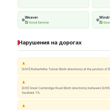
Weaver
Windr
Good Service
Good
Нарушения на дорогах
[A101] Rotherhithe Tunnel (Both directions) at the junction of
[A10] Great Cambridge Road (Both directions) between [A105]
facilitate TfL