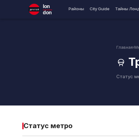
lon
Районы
City Guide
Тайны Лон
ДРУГОЙ
don
Главная
›
М
Т
Статус ме
Статус метро