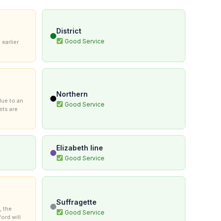
District
Good Service
 earlier
Northern
due to an
Good Service
kets are
Elizabeth line
Good Service
Suffragette
, the
Good Service
ord will