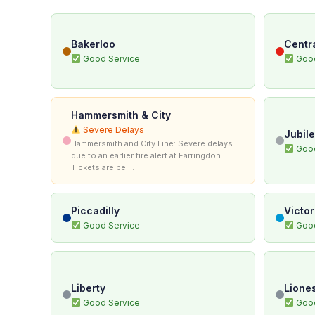
Bakerloo
Centr
Good Service
Good
Hammersmith & City
Severe Delays
Jubil
Hammersmith and City Line: Severe delays
Good
due to an earlier fire alert at Farringdon.
Tickets are bei...
Piccadilly
Victor
Good Service
Good
Liberty
Lione
Good Service
Good