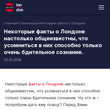
lon
ДРУГОЙ
don
Главная
›
О британцах
›
Некоторые факты о Лондоне настолько общеизвестны, что усомниться в них способно только очень бдительное сознание.
Некоторые факты о Лондоне
настолько общеизвестны, что
усомниться в них способно только
очень бдительное сознание.
25.01.2018
Некоторые
факты о Лондоне
настолько
общеизвестны, что усомниться в них способно
только очень бдительное сознание. Ну что ж –
попробуем дать ему повод? Перед Вами