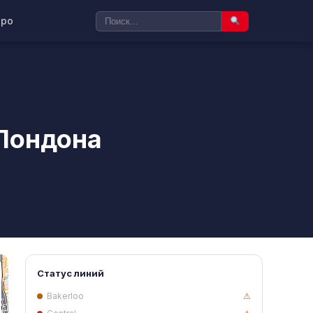
ро
Лондона
Статус линий
Bakerloo
⚠