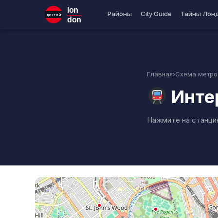
lon
Районы
City Guide
Тайны Лон
ДРУГОЙ
don
Главная
›
Схема метро
Инте
Нажмите на станци