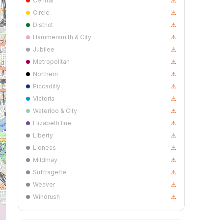
Central
⚠
Circle
⚠
District
⚠
Hammersmith & City
⚠
Jubilee
⚠
Metropolitan
⚠
Northern
⚠
Piccadilly
⚠
Victoria
⚠
Waterloo & City
⚠
Elizabeth line
⚠
Liberty
⚠
Lioness
⚠
Mildmay
⚠
Suffragette
⚠
Weaver
⚠
Windrush
⚠