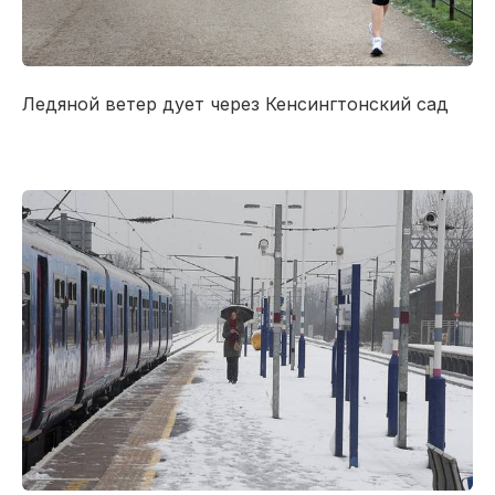
Ледяной
ветер дует
через
Кенсингтонский сад