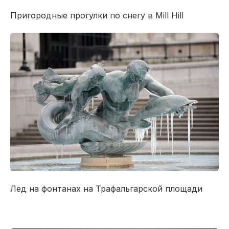
П
ригородные
прогулки по
снегу в
Mill Hill
Лед на
фонтанах
на Трафальгарской площади