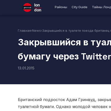
lon
Районы
City Guide
Тайны Лон
ДРУГОЙ
don
Главная
›
News
›
Закрывшийся в туалете поезда британец п
Закрывшийся в туал
бумагу через Twitte
13.01.2015
Британский подросток Адам Гринвуд, закрыв
туалетной бумаги. Однако молодой человек н