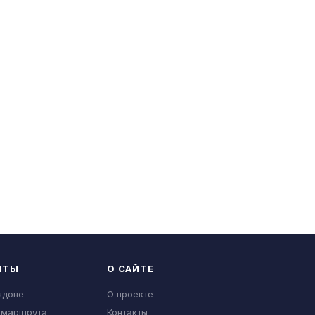
НТЫ
О САЙТЕ
ндоне
О проекте
 маршрута
Контакты