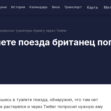
дона
История
Календарь
Виза
Транспорт
Карта
Мет
опросил туалетную бумагу через Twitter
ете поезда британец п
r
шись в туалете поезда, обнаружил, что там нет
е растерялся и через Twitter попросил нужную ему