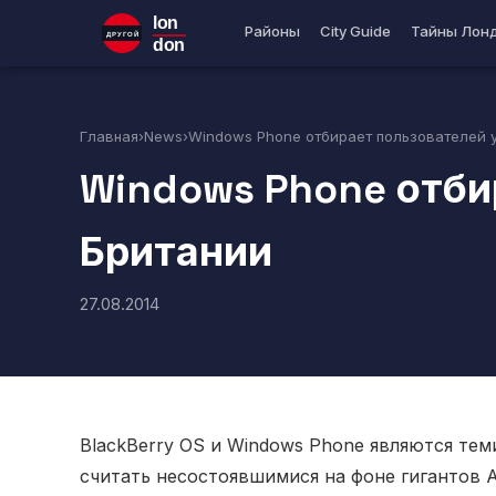
lon
Районы
City Guide
Тайны Лон
ДРУГОЙ
don
Главная
›
News
›
Windows Phone отбирает пользователей у
Windows Phone отбир
Британии
27.08.2014
BlackBerry OS и Windows Phone являются те
считать несостоявшимися на фоне гигантов An