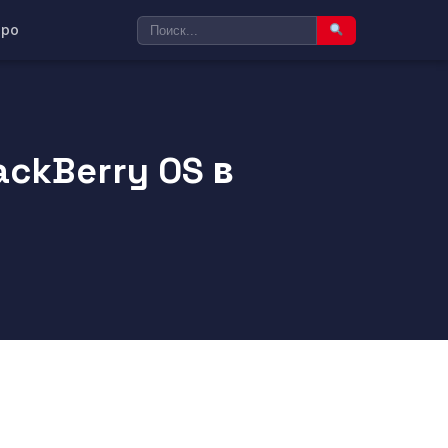
ро
ckBerry OS в