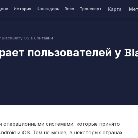
дона
История
Календарь
Виза
Транспорт
Карта
Мет
 BlackBerry OS в Британии
ает пользователей у Bla
ми операционными системами, которые принято
droid и iOS. Тем не менее, в некоторых странах