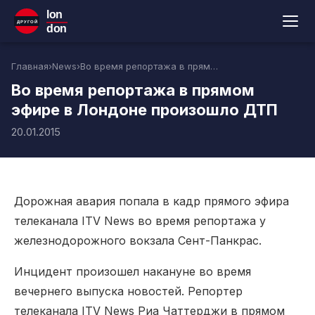
lon
ДРУГОЙ
don
Главная
›
News
›
Во время репортажа в прямом эфире в Лондоне произошло ДТП
Во время репортажа в прямом
эфире в Лондоне произошло ДТП
20.01.2015
Дорожная авария попала в кадр прямого эфира
телеканала ITV News во время репортажа у
железнодорожного вокзала Сент-Панкрас.
Инцидент произошел накануне во время
вечернего выпуска новостей. Репортер
телеканала ITV News Риа Чаттерджи в прямом