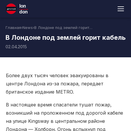
lon
ДРУГОЙ
don
Главная
›
News
›
В Лондоне под землей горит кабель
В Лондоне под землей горит кабель
02.04.2015
Более двух тысяч человек эвакуированы в
центре Лондона из-за пожара, передает
британское издание METRO.
В настоящее время спасатели тушат пожар,
возникший на проложенном под дорогой кабеле
на улице Kingsway в центральном районе
Лондона — Холборн. Огонь вспыхнул под