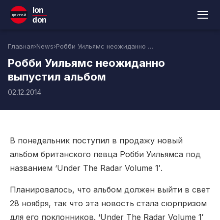
lon
ДРУГОЙ
don
Главная
›
News
›
Робби Уильямс неожиданно выпустил альбом
Робби Уильямс неожиданно
выпустил альбом
02.12.2014
В понедельник поступил в продажу новый
альбом британского певца Робби Уильямса под
названием ‘Under The Radar Volume 1′.
Планировалось, что альбом должен выйти в свет
28 ноября, так что эта новость стала сюрпризом
для его поклонников. ‘Under The Radar Volume 1′