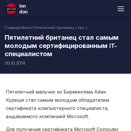
lon
ДРУГОЙ
don
Главная
›
News
›
Пятилетний британец стал самым молодым сертифицированным IT-специалистом
Пятилетний британец стал самым
молодым сертифицированным IT-
специалистом
30.10.2014
Пятилетний мальчик из Бирмингема Айан
Куреши стал самым молодым обладателем
сертификата компьютерного специалиста,
выдаваемого компанией Microsoft.
Для получения сертификата Microsoft Computer