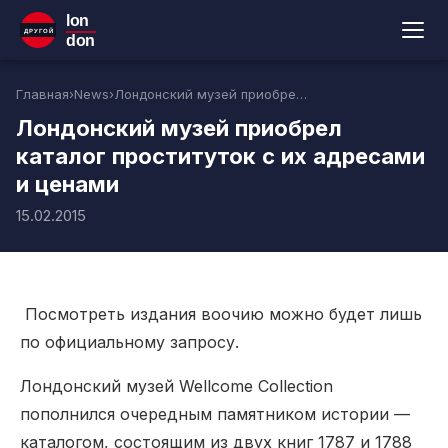
lon
ДРУГОЙ
don
Главная
›
News
›
Лондонский музей приобрел каталог проституток с их адресами и ценами
Лондонский музей приобрел
каталог проституток с их адресами
и ценами
15.02.2015
Посмотреть издания воочию можно будет лишь
по официальному запросу.
Лондонский музей Wellcome Collection
пополнился очередным памятником истории —
каталогом, состоящим из двух книг 1787 и 1788