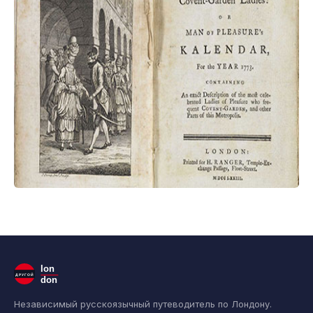
lon
ДРУГОЙ
don
Независимый русскоязычный путеводитель по Лондону.