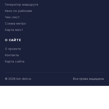
Генератор маршрута
Квиз по районам
Чек-лист
Схема метро
Карта мест
О САЙТЕ
О проекте
Контакты
Карта сайта
© 2026 lon-don.ru
Все права защищены