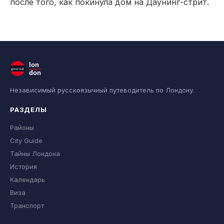
после того, как покинула дом на Даунинг-стрит.
lon
ДРУГОЙ
don
Независимый русскоязычный путеводитель по Лондону.
РАЗДЕЛЫ
Районы
City Guide
Тайны Лондона
История
Календарь
Виза
Транспорт