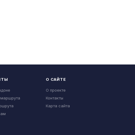
НТЫ
О САЙТЕ
ндоне
О проекте
 маршрута
Контакты
ршрута
Карта сайта
нам