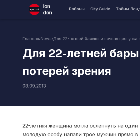
lon
Районы
City Guide
Тайны Лон
ДРУГОЙ
don
Главная
›
News
›
Для 22-летней барышни ночная прогулка ч
Для 22-летней бары
потерей зрения
08.09.2013
22-летняя женщина могла ослепнуть на один г
молодую особу напали трое мужчин прямо в 