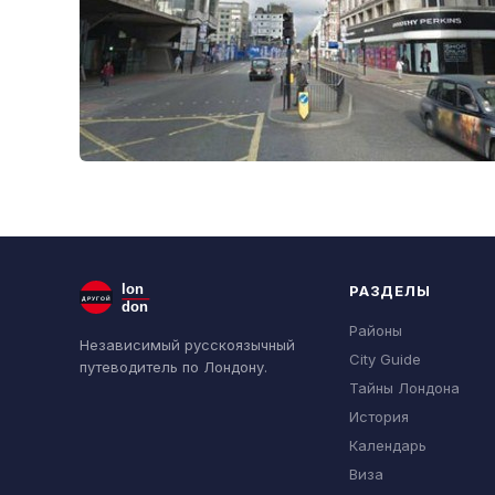
lon
РАЗДЕЛЫ
ДРУГОЙ
don
Районы
Независимый русскоязычный
City Guide
путеводитель по Лондону.
Тайны Лондона
История
Календарь
Виза