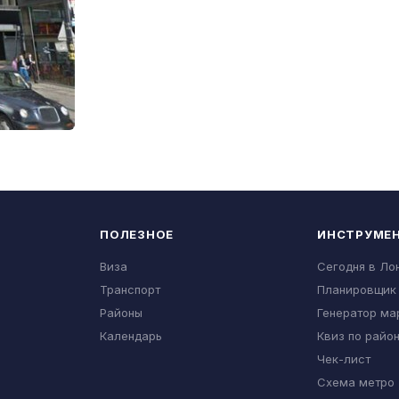
ПОЛЕЗНОЕ
ИНСТРУМЕ
Виза
Сегодня в Ло
Транспорт
Планировщик
Районы
Генератор ма
Календарь
Квиз по райо
Чек-лист
Схема метро