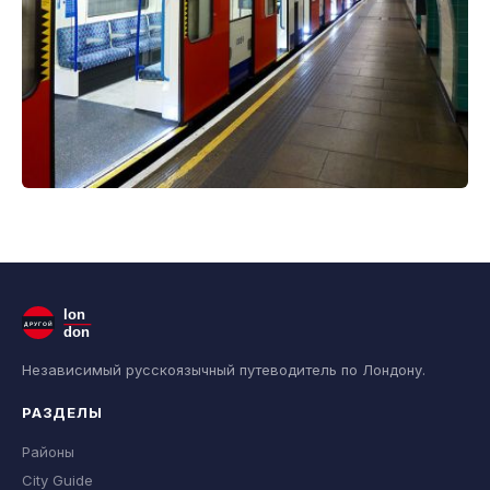
lon
ДРУГОЙ
don
Независимый русскоязычный путеводитель по Лондону.
РАЗДЕЛЫ
Районы
City Guide