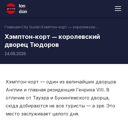
lon
ДРУГОЙ
don
Главная
›
City Guide
›
Хэмптон-корт — королевский дворец Тюдоров
Хэмптон-корт — королевский
дворец Тюдоров
24.06.2026
Хэмптон-корт — один из величайших дворцов
Англии и главная резиденция Генриха VIII. В
отличие от Тауэра и Букингемского дворца,
сюда добираются не все туристы — а зря. Это
место заслуживает целого дня.