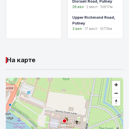
Disraeli Road, Putney
28 вел ·
2 мест · 10617м
Upper Richmond Road,
Putney
3 вел ·
17 мест · 10715м
На карте