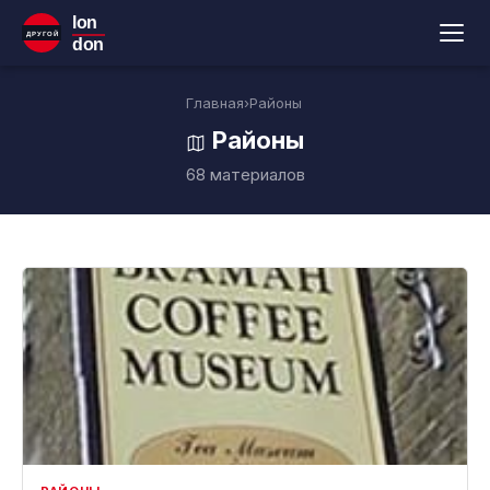
lon
ДРУГОЙ
don
Главная
›
Районы
Районы
68 материалов