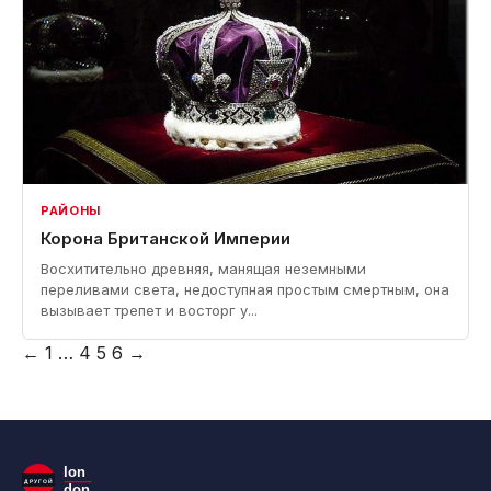
РАЙОНЫ
Корона Британской Империи
Восхитительно древняя, манящая неземными
переливами света, недоступная простым смертным, она
вызывает трепет и восторг у...
Пагинация
←
1
…
4
5
6
→
записей
lon
ДРУГОЙ
don