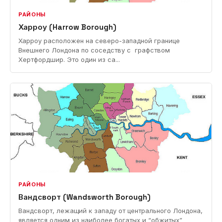
РАЙОНЫ
Харроу (Harrow Borough)
Харроу расположен на северо-западной границе
Внешнего Лондона по соседству с графством
Хертфордшир. Это один из са...
РАЙОНЫ
Вандсворт (Wandsworth Borough)
Вандсворт, лежащий к западу от центрального Лондона,
является одним из наиболее богатых и “обжитых”